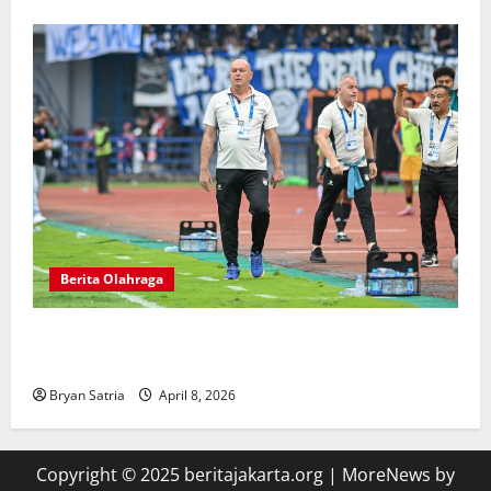
Berita Olahraga
Pelatih Persib Buka Suara Saat Persija Kehilangan
Poin Penting
Bryan Satria
April 8, 2026
Copyright © 2025 beritajakarta.org
|
MoreNews
by