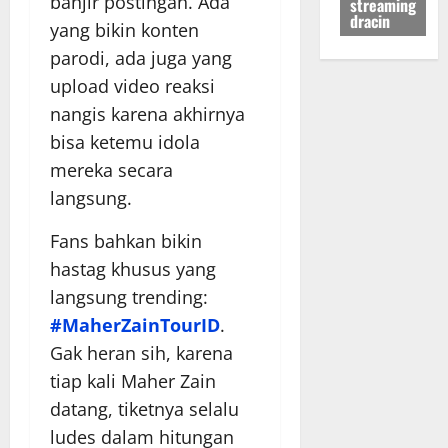
banjir postingan. Ada
streaming
dracin
yang bikin konten
parodi, ada juga yang
upload video reaksi
nangis karena akhirnya
bisa ketemu idola
mereka secara
langsung.
Fans bahkan bikin
hastag khusus yang
langsung trending:
#MaherZainTourID
.
Gak heran sih, karena
tiap kali Maher Zain
datang, tiketnya selalu
ludes dalam hitungan