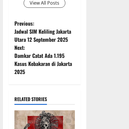
View All Posts
P
Previous:
Jadwal SIM Keliling Jakarta
o
Utara 12 September 2025
s
Next:
Damkar Catat Ada 1.195
t
Kasus Kebakaran di Jakarta
n
2025
a
v
RELATED STORIES
i
g