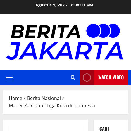
Skip
Agustus 9, 2026
8:08:04 AM
to
content
WATCH VIDEO
Primary
Menu
Home
Berita Nasional
Maher Zain Tour Tiga Kota di Indonesia
CARI