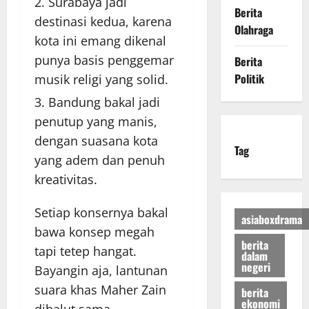
Surabaya jadi
Berita
destinasi kedua, karena
Olahraga
kota ini emang dikenal
punya basis penggemar
Berita
Politik
musik religi yang solid.
Bandung bakal jadi
penutup yang manis,
dengan suasana kota
Tag
yang adem dan penuh
kreativitas.
Setiap konsernya bakal
asiaboxdrama
bawa konsep megah
berita
tapi tetep hangat.
dalam
negeri
Bayangin aja, lantunan
suara khas Maher Zain
berita
ekonomi
dibalut sama