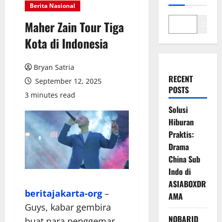
Berita Nasional
Maher Zain Tour Tiga
Cari
Kota di Indonesia
Bryan Satria
RECENT
September 12, 2025
POSTS
3 minutes read
Solusi
Hiburan
Praktis:
Drama
China Sub
Indo di
ASIABOXDR
beritajakarta-org
–
AMA
Guys, kabar gembira
NOBARID
buat para penggemar