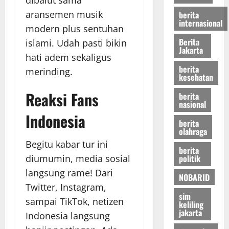
aransemen musik
berita
internasional
modern plus sentuhan
Berita
islami. Udah pasti bikin
Jakarta
hati adem sekaligus
berita
merinding.
kesehatan
Reaksi Fans
berita
nasional
Indonesia
berita
olahraga
Begitu kabar tur ini
berita
politik
diumumin, media sosial
langsung rame! Dari
NOBARID
Twitter, Instagram,
sim
sampai TikTok, netizen
keliling
jakarta
Indonesia langsung