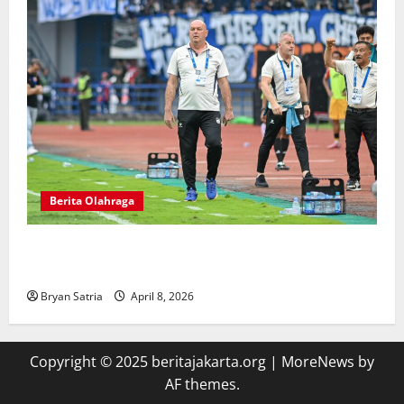
Berita Olahraga
Pelatih Persib Buka Suara Saat Persija Kehilangan
Poin Penting
Bryan Satria
April 8, 2026
Copyright © 2025 beritajakarta.org
|
MoreNews
by
AF themes.