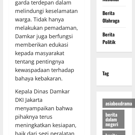
garda terdepan dalam
melindungi keselamatan
Berita
warga. Tidak hanya
Olahraga
melakukan pemadaman,
Berita
Damkar juga berfungsi
Politik
memberikan edukasi
kepada masyarakat
tentang pentingnya
kewaspadaan terhadap
Tag
bahaya kebakaran.
Kepala Dinas Damkar
DKI Jakarta
asiaboxdrama
menyampaikan bahwa
berita
pihaknya terus
dalam
negeri
meningkatkan kesiapan,
baik dari segi peralatan,