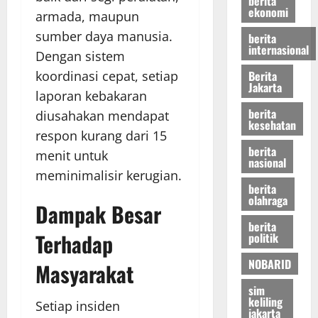
berita
ekonomi
armada, maupun
sumber daya manusia.
berita
internasional
Dengan sistem
Berita
koordinasi cepat, setiap
Jakarta
laporan kebakaran
berita
diusahakan mendapat
kesehatan
respon kurang dari 15
berita
menit untuk
nasional
meminimalisir kerugian.
berita
olahraga
Dampak Besar
berita
Terhadap
politik
NOBARID
Masyarakat
sim
keliling
Setiap insiden
jakarta