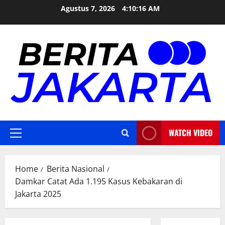
Skip
Agustus 7, 2026
4:10:17 AM
to
content
WATCH VIDEO
Primary
Menu
Home
Berita Nasional
Damkar Catat Ada 1.195 Kasus Kebakaran di
Jakarta 2025