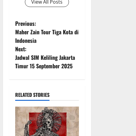
View All Posts
P
Previous:
Maher Zain Tour Tiga Kota di
o
Indonesia
s
Next:
Jadwal SIM Keliling Jakarta
t
Timur 15 September 2025
n
a
RELATED STORIES
v
i
g