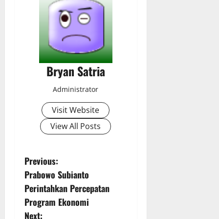
Bryan Satria
Administrator
Visit Website
View All Posts
P
Previous:
Prabowo Subianto
o
Perintahkan Percepatan
s
Program Ekonomi
Next: