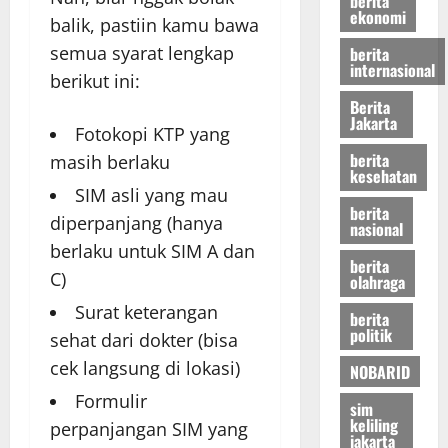
berita
ekonomi
balik, pastiin kamu bawa
semua syarat lengkap
berita
internasional
berikut ini:
Berita
Jakarta
Fotokopi KTP yang
berita
masih berlaku
kesehatan
SIM asli yang mau
berita
diperpanjang (hanya
nasional
berlaku untuk SIM A dan
berita
C)
olahraga
Surat keterangan
berita
politik
sehat dari dokter (bisa
cek langsung di lokasi)
NOBARID
Formulir
sim
keliling
perpanjangan SIM yang
jakarta