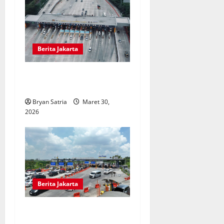
Berita Jakarta
548.336 Kendaraan Kembali
ke Jakarta
Bryan Satria
Maret 30,
2026
Berita Jakarta
Tol Surabaya–Jakarta Saat
Arus Balik Hampir Rp 1 Juta