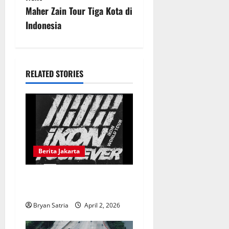
t
Maher Zain Tour Tiga Kota di
n
Indonesia
a
v
RELATED STORIES
i
g
a
t
Berita Jakarta
i
Jadwal Konser iKON
FOUREVER Jakarta
o
Bryan Satria
April 2, 2026
n