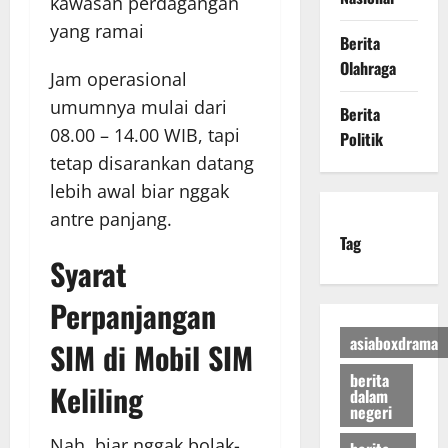
kawasan perdagangan
yang ramai
Berita
Olahraga
Jam operasional
umumnya mulai dari
Berita
08.00 – 14.00 WIB, tapi
Politik
tetap disarankan datang
lebih awal biar nggak
antre panjang.
Tag
Syarat
Perpanjangan
asiaboxdrama
SIM di Mobil SIM
berita
Keliling
dalam
negeri
Nah, biar nggak bolak-