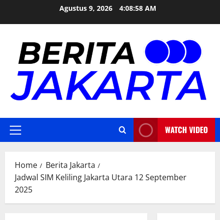
Skip
Agustus 9, 2026
4:08:58 AM
to
content
WATCH VIDEO
Primary
Menu
Home
Berita Jakarta
Jadwal SIM Keliling Jakarta Utara 12 September
2025