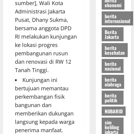
berita
sumber], Wali Kota
ekonomi
Administrasi Jakarta
berita
Pusat, Dhany Sukma,
internasional
bersama anggota DPD
Berita
RI melakukan kunjungan
Jakarta
ke lokasi progres
berita
kesehatan
pembangunan rusun
dan renovasi di RW 12
berita
nasional
Tanah Tinggi.
berita
Kunjungan ini
olahraga
bertujuan memantau
berita
perkembangan fisik
politik
bangunan dan
NOBARID
memberikan dukungan
langsung kepada warga
sim
keliling
penerima manfaat.
jakarta