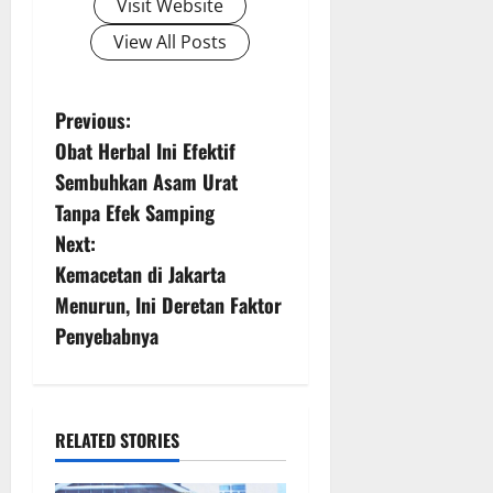
Visit Website
View All Posts
P
Previous:
Obat Herbal Ini Efektif
o
Sembuhkan Asam Urat
s
Tanpa Efek Samping
Next:
t
Kemacetan di Jakarta
n
Menurun, Ini Deretan Faktor
Penyebabnya
a
v
i
RELATED STORIES