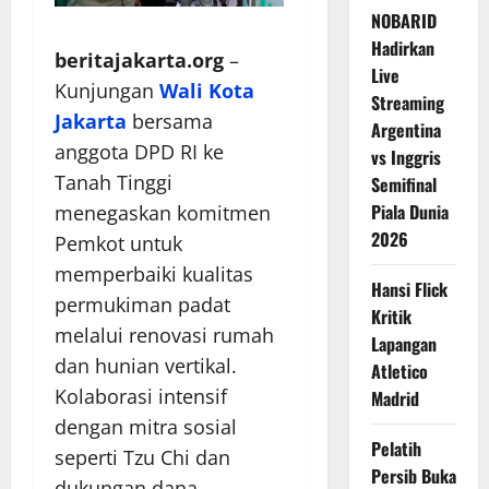
NOBARID
Hadirkan
beritajakarta.org
–
Live
Kunjungan
Wali Kota
Streaming
Jakarta
bersama
Argentina
anggota DPD RI ke
vs Inggris
Tanah Tinggi
Semifinal
Piala Dunia
menegaskan komitmen
2026
Pemkot untuk
memperbaiki kualitas
Hansi Flick
permukiman padat
Kritik
melalui renovasi rumah
Lapangan
dan hunian vertikal.
Atletico
Kolaborasi intensif
Madrid
dengan mitra sosial
Pelatih
seperti Tzu Chi dan
Persib Buka
dukungan dana