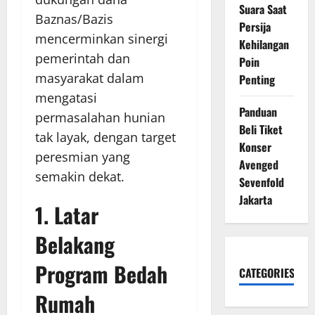
Suara Saat
Baznas/Bazis
Persija
mencerminkan sinergi
Kehilangan
pemerintah dan
Poin
masyarakat dalam
Penting
mengatasi
Panduan
permasalahan hunian
Beli Tiket
tak layak, dengan target
Konser
peresmian yang
Avenged
semakin dekat.
Sevenfold
Jakarta
1. Latar
Belakang
Program Bedah
CATEGORIES
Rumah