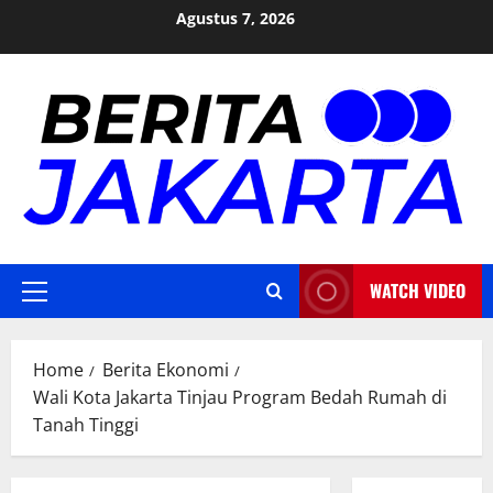
Skip
Agustus 7, 2026
to
content
WATCH VIDEO
Primary
Menu
Home
Berita Ekonomi
Wali Kota Jakarta Tinjau Program Bedah Rumah di
Tanah Tinggi