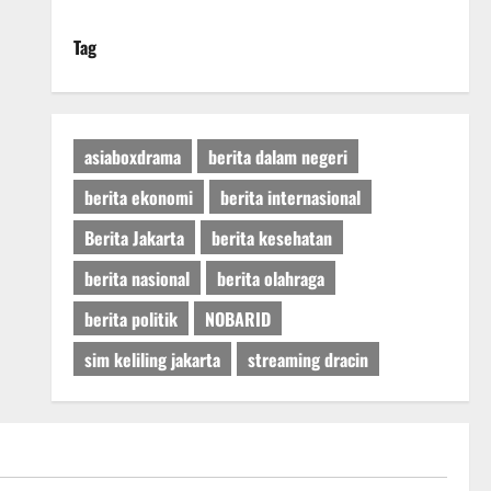
Tag
asiaboxdrama
berita dalam negeri
berita ekonomi
berita internasional
Berita Jakarta
berita kesehatan
berita nasional
berita olahraga
berita politik
NOBARID
sim keliling jakarta
streaming dracin