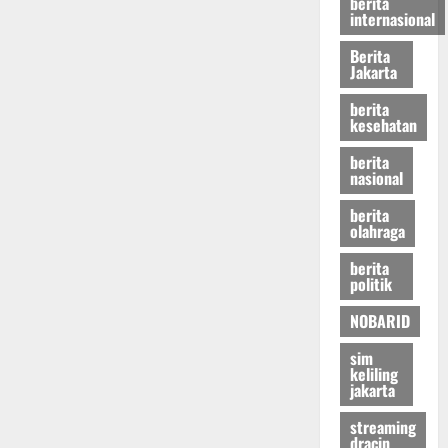
berita
internasional
Berita
Jakarta
berita
kesehatan
berita
nasional
berita
olahraga
berita
politik
NOBARID
sim
keliling
jakarta
streaming
dracin