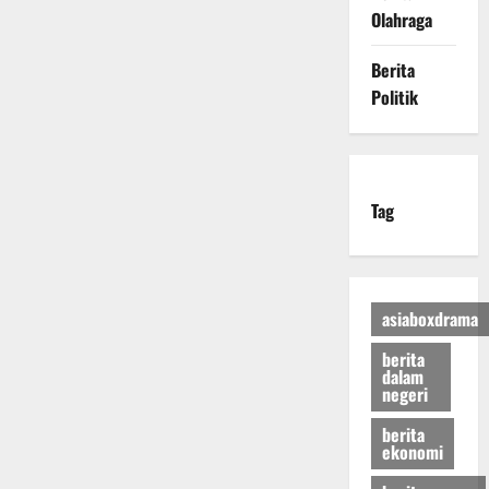
Olahraga
Berita
Politik
Tag
asiaboxdrama
berita
dalam
negeri
berita
ekonomi