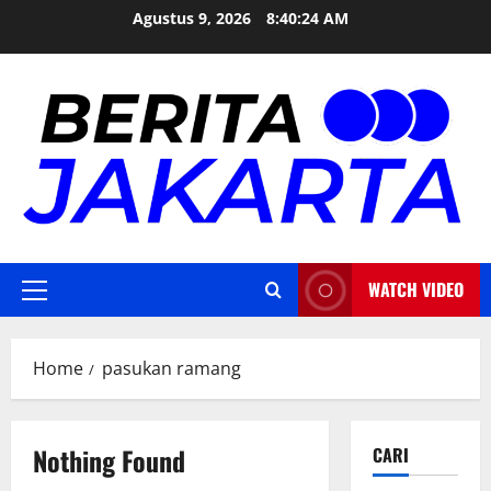
Skip
Agustus 9, 2026
8:40:25 AM
to
content
WATCH VIDEO
Primary
Menu
Home
pasukan ramang
Nothing Found
CARI