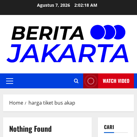
Skip
Agustus 7, 2026
2:02:18 AM
to
content
WATCH VIDEO
Primary
Menu
Home
harga tiket bus akap
Nothing Found
CARI