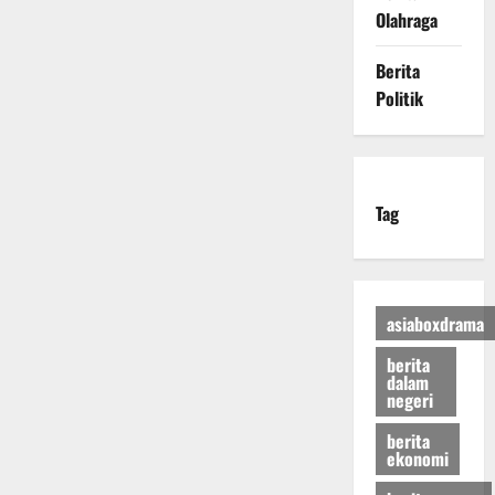
Olahraga
Berita
Politik
Tag
asiaboxdrama
berita
dalam
negeri
berita
ekonomi