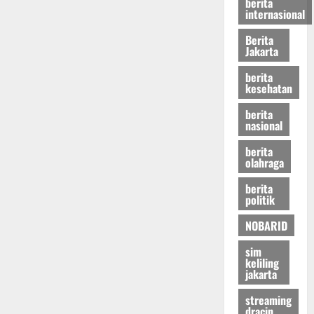
berita
internasional
Berita
Jakarta
berita
kesehatan
berita
nasional
berita
olahraga
berita
politik
NOBARID
sim
keliling
jakarta
streaming
dracin