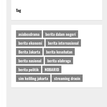
Tag
asiaboxdrama
berita dalam negeri
berita ekonomi
berita internasional
Berita Jakarta
berita kesehatan
berita nasional
berita olahraga
berita politik
NOBARID
sim keliling jakarta
streaming dracin