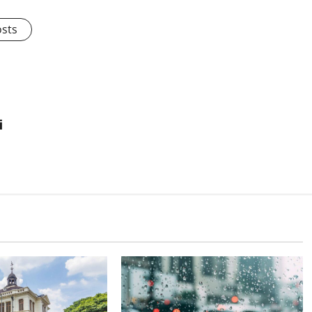
osts
i