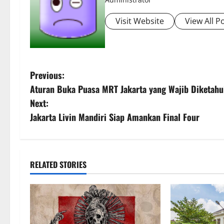
Visit Website
View All P
P
Previous:
Aturan Buka Puasa MRT Jakarta yang Wajib Diketahu
o
Next:
s
Jakarta Livin Mandiri Siap Amankan Final Four
t
n
RELATED STORIES
a
v