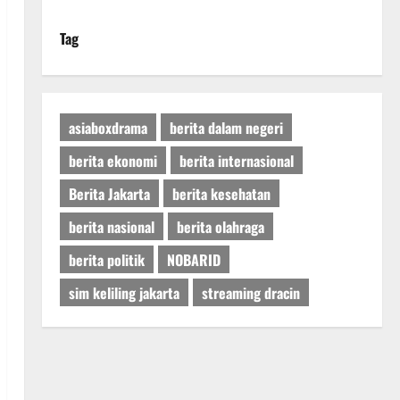
Tag
asiaboxdrama
berita dalam negeri
berita ekonomi
berita internasional
Berita Jakarta
berita kesehatan
berita nasional
berita olahraga
berita politik
NOBARID
sim keliling jakarta
streaming dracin