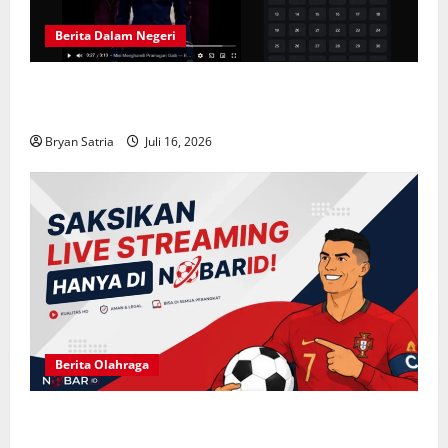
Berita Dalam Negeri
Solusi Hiburan Praktis: Drama China Sub Indo di
ASIABOXDRAMA
Bryan Satria
Juli 16, 2026
Berita Olahraga
NOBARID Hadirkan Live Streaming Argentina vs
Inggris Semifinal Piala Dunia 2026