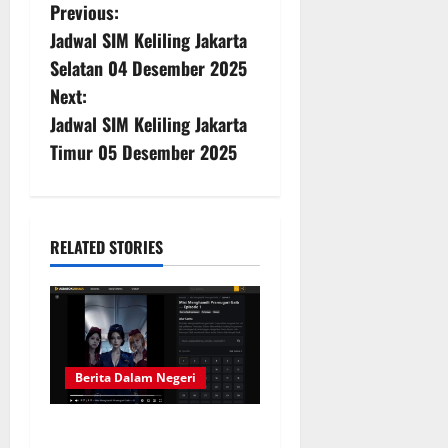
P
Previous:
Jadwal SIM Keliling Jakarta
o
Selatan 04 Desember 2025
s
Next:
Jadwal SIM Keliling Jakarta
t
Timur 05 Desember 2025
n
a
RELATED STORIES
v
i
g
Berita Dalam Negeri
a
t
Solusi Hiburan Praktis: