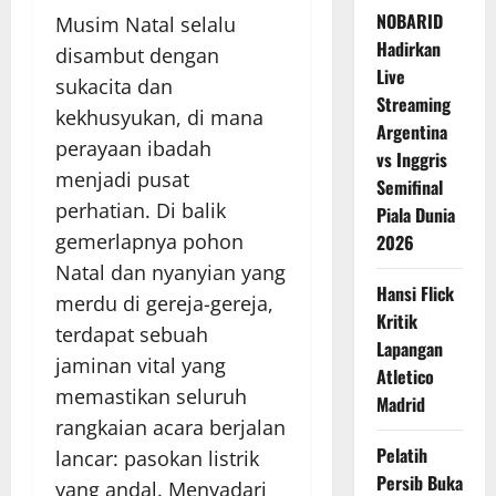
NOBARID
Musim Natal selalu
Hadirkan
disambut dengan
Live
sukacita dan
Streaming
kekhusyukan, di mana
Argentina
perayaan ibadah
vs Inggris
menjadi pusat
Semifinal
perhatian. Di balik
Piala Dunia
gemerlapnya pohon
2026
Natal dan nyanyian yang
Hansi Flick
merdu di gereja-gereja,
Kritik
terdapat sebuah
Lapangan
jaminan vital yang
Atletico
memastikan seluruh
Madrid
rangkaian acara berjalan
Pelatih
lancar: pasokan listrik
Persib Buka
yang andal. Menyadari