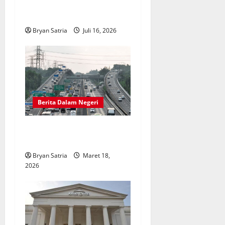
Drama China Sub Indo di
i
ASIABOXDRAMA
o
Bryan Satria
Juli 16, 2026
n
Berita Dalam Negeri
Tol Japek Masih Terapkan
Contraflow dan One Way
Bryan Satria
Maret 18,
2026