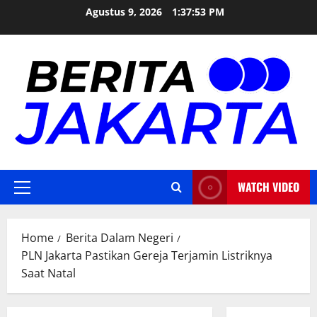
Skip
Agustus 9, 2026
1:37:54 PM
to
content
WATCH VIDEO
Primary
Menu
Home
Berita Dalam Negeri
PLN Jakarta Pastikan Gereja Terjamin Listriknya
Saat Natal