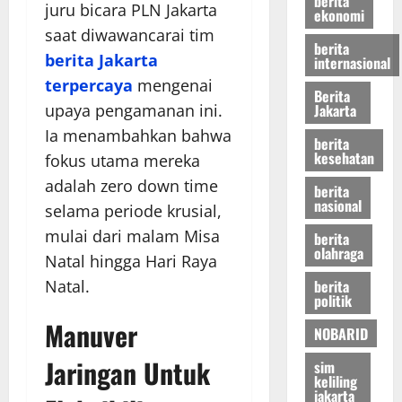
berita
juru bicara PLN Jakarta
ekonomi
saat diwawancarai tim
berita
berita Jakarta
internasional
terpercaya
mengenai
Berita
Jakarta
upaya pengamanan ini.
Ia menambahkan bahwa
berita
kesehatan
fokus utama mereka
adalah zero down time
berita
nasional
selama periode krusial,
mulai dari malam Misa
berita
olahraga
Natal hingga Hari Raya
berita
Natal.
politik
Manuver
NOBARID
Jaringan Untuk
sim
keliling
jakarta