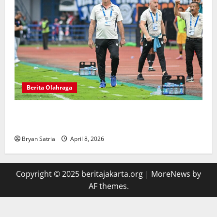
Berita Olahraga
Pelatih Persib Buka Suara Saat Persija Kehilangan
Poin Penting
Bryan Satria
April 8, 2026
Copyright © 2025 beritajakarta.org
|
MoreNews
by
AF themes.