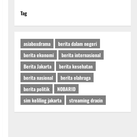
Tag
asiaboxdrama
berita dalam negeri
berita ekonomi
berita internasional
Berita Jakarta
berita kesehatan
berita nasional
berita olahraga
berita politik
NOBARID
sim keliling jakarta
streaming dracin