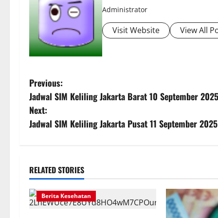
Administrator
Visit Website
View All P
P
Previous:
Jadwal SIM Keliling Jakarta Barat 10 September 202
o
Next:
s
Jadwal SIM Keliling Jakarta Pusat 11 September 2025
t
n
RELATED STORIES
a
Berita Kesehatan
v