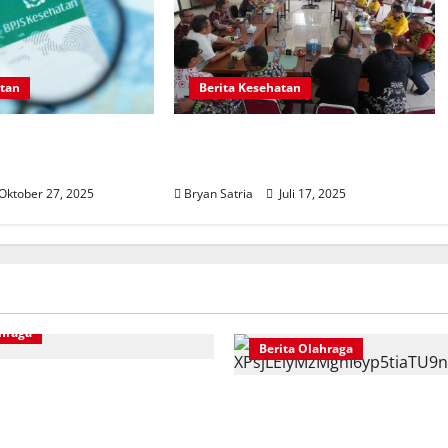
atan
Berita Kesehatan
BPJS Kesehatan Hari
PMI Siapkan Strategi Bulan Dana
r 2025
2025
Oktober 27, 2025
Bryan Satria
Juli 17, 2025
ahraga
Berita Olahraga
dirkan Live Streaming
Hansi Flick Kritik Lapangan A
s Inggris Semifinal Piala
Madrid