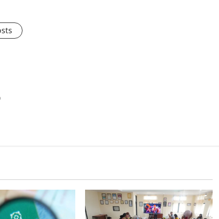
osts
5