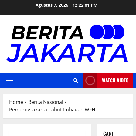
Skip
Agustus 7, 2026
12:22:02 PM
to
content
WATCH VIDEO
Primary
Menu
Home
Berita Nasional
Pemprov Jakarta Cabut Imbauan WFH
CARI