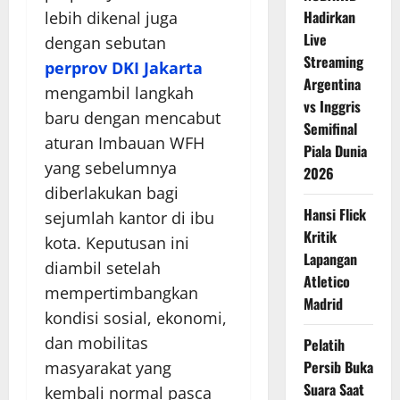
Hadirkan
lebih dikenal juga
Live
dengan sebutan
Streaming
perprov DKI Jakarta
Argentina
mengambil langkah
vs Inggris
baru dengan mencabut
Semifinal
aturan Imbauan WFH
Piala Dunia
yang sebelumnya
2026
diberlakukan bagi
Hansi Flick
sejumlah kantor di ibu
Kritik
kota. Keputusan ini
Lapangan
diambil setelah
Atletico
mempertimbangkan
Madrid
kondisi sosial, ekonomi,
dan mobilitas
Pelatih
Persib Buka
masyarakat yang
Suara Saat
kembali normal pasca