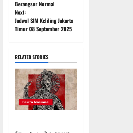
o
Berangsur Normal
s
Next:
Jadwal SIM Keliling Jakarta
t
Timur 08 September 2025
n
a
RELATED STORIES
v
i
g
a
Berita Nasional
t
Panduan Beli Tiket Konser
i
Avenged Sevenfold Jakarta