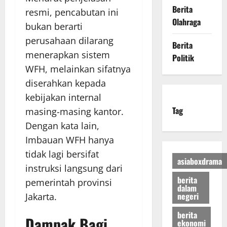
Berita
resmi, pencabutan ini
Olahraga
bukan berarti
perusahaan dilarang
Berita
menerapkan sistem
Politik
WFH, melainkan sifatnya
diserahkan kepada
kebijakan internal
Tag
masing-masing kantor.
Dengan kata lain,
Imbauan WFH hanya
tidak lagi bersifat
asiaboxdrama
instruksi langsung dari
berita
pemerintah provinsi
dalam
negeri
Jakarta.
berita
Dampak Bagi
ekonomi