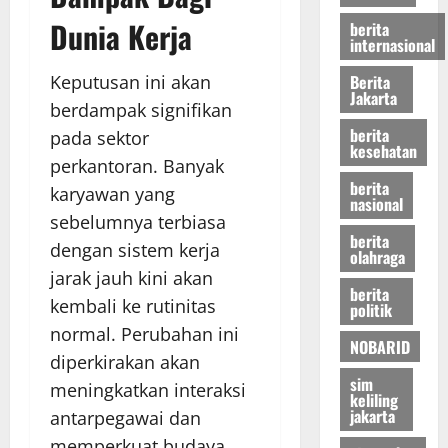
Dunia Kerja
berita
internasional
Berita
Keputusan ini akan
Jakarta
berdampak signifikan
berita
pada sektor
kesehatan
perkantoran. Banyak
berita
karyawan yang
nasional
sebelumnya terbiasa
berita
dengan sistem kerja
olahraga
jarak jauh kini akan
berita
kembali ke rutinitas
politik
normal. Perubahan ini
NOBARID
diperkirakan akan
sim
meningkatkan interaksi
keliling
jakarta
antarpegawai dan
memperkuat budaya