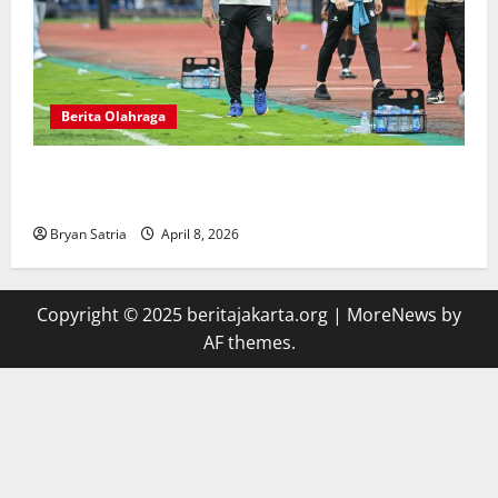
Berita Olahraga
Pelatih Persib Buka Suara Saat Persija Kehilangan
Poin Penting
Bryan Satria
April 8, 2026
Copyright © 2025 beritajakarta.org
|
MoreNews
by
AF themes.