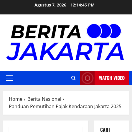
Skip
Agustus 7, 2026
12:14:47 PM
to
content
WATCH VIDEO
Primary
Menu
Home
Berita Nasional
Panduan Pemutihan Pajak Kendaraan Jakarta 2025
CARI