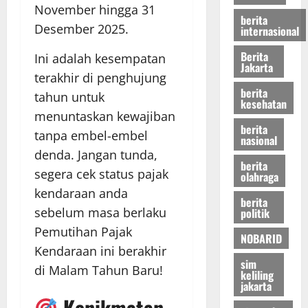
November hingga 31
berita
Desember 2025.
internasional
Berita
Ini adalah kesempatan
Jakarta
terakhir di penghujung
berita
tahun untuk
kesehatan
menuntaskan kewajiban
berita
tanpa embel-embel
nasional
denda. Jangan tunda,
berita
segera cek status pajak
olahraga
kendaraan anda
berita
sebelum masa berlaku
politik
Pemutihan Pajak
NOBARID
Kendaraan ini berakhir
sim
di Malam Tahun Baru!
keliling
jakarta
Kenikmatan