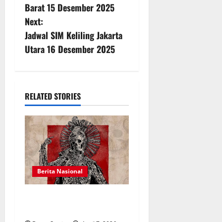
o
Barat 15 Desember 2025
s
Next:
Jadwal SIM Keliling Jakarta
t
Utara 16 Desember 2025
n
a
RELATED STORIES
v
i
g
a
Berita Nasional
t
Panduan Beli Tiket Konser
i
Avenged Sevenfold Jakarta