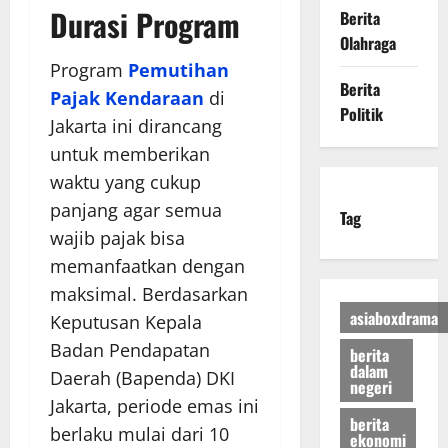
Durasi Program
Berita
Olahraga
Program
Pemutihan
Berita
Pajak Kendaraan
di
Politik
Jakarta ini dirancang
untuk memberikan
waktu yang cukup
panjang agar semua
Tag
wajib pajak bisa
memanfaatkan dengan
maksimal. Berdasarkan
asiaboxdrama
Keputusan Kepala
Badan Pendapatan
berita
dalam
Daerah (Bapenda) DKI
negeri
Jakarta, periode emas ini
berita
berlaku mulai dari 10
ekonomi