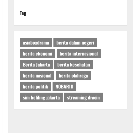
Tag
asiaboxdrama
berita dalam negeri
berita ekonomi
berita internasional
Berita Jakarta
berita kesehatan
berita nasional
berita olahraga
berita politik
NOBARID
sim keliling jakarta
streaming dracin