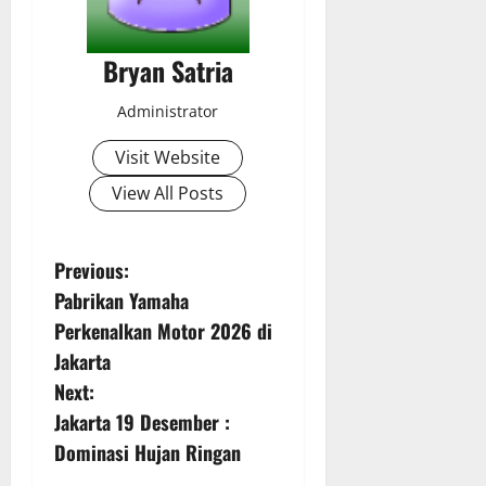
Bryan Satria
Administrator
Visit Website
View All Posts
P
Previous:
Pabrikan Yamaha
o
Perkenalkan Motor 2026 di
s
Jakarta
Next:
t
Jakarta 19 Desember :
n
Dominasi Hujan Ringan