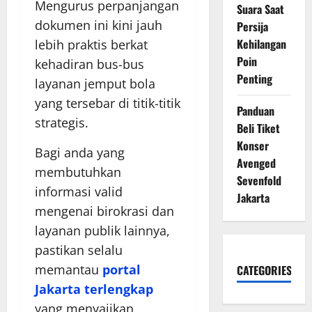
Mengurus perpanjangan
Suara Saat
dokumen ini kini jauh
Persija
Kehilangan
lebih praktis berkat
Poin
kehadiran bus-bus
Penting
layanan jemput bola
yang tersebar di titik-titik
Panduan
strategis.
Beli Tiket
Konser
Bagi anda yang
Avenged
membutuhkan
Sevenfold
informasi valid
Jakarta
mengenai birokrasi dan
layanan publik lainnya,
pastikan selalu
memantau
portal
CATEGORIES
Jakarta terlengkap
yang menyajikan