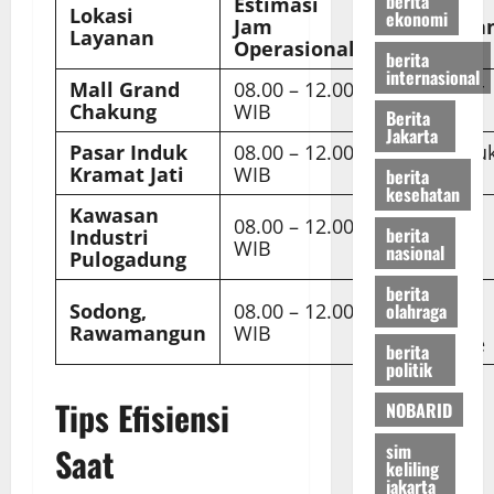
berita
Estimasi
Lokasi
ekonomi
Jam
Keteranga
Layanan
Operasional
berita
internasional
Mall Grand
08.00 – 12.00
Area Parkir
Chakung
WIB
Utama
Berita
Jakarta
Pasar Induk
08.00 – 12.00
Pintu Masu
Kramat Jati
WIB
Selatan
berita
kesehatan
Kawasan
Depan
08.00 – 12.00
berita
Industri
Gerbang
WIB
nasional
Pulogadung
Utama
berita
Area
olahraga
Sodong,
08.00 – 12.00
Stadion
Rawamangun
WIB
Velodrome
berita
politik
Tips Efisiensi
NOBARID
sim
Saat
keliling
jakarta