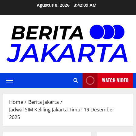
Skip
Agustus 8, 2026
3:42:09 AM
to
content
WATCH VIDEO
Primary
Menu
Home
Berita Jakarta
Jadwal SIM Keliling Jakarta Timur 19 Desember
2025