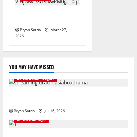
Tol Surabaya–Jakarta Saat
Arus Balik Hampir Rp 1 Juta
Bryan Satria
Maret 27,
2026
YOU MAY HAVE MISSED
Berita Dalam Negeri
Solusi Hiburan Praktis: Drama China Sub Indo di
ASIABOXDRAMA
Bryan Satria
Juli 16, 2026
Berita Olahraga
NOBARID Hadirkan Live Streaming Argentina vs