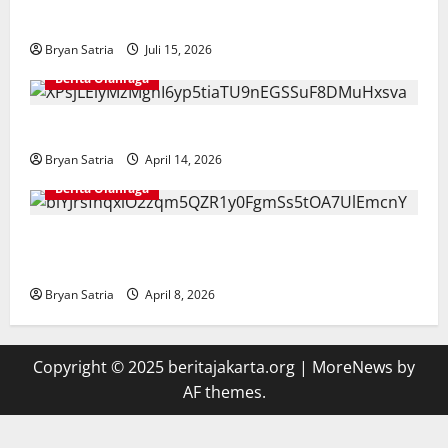
Inggris Semifinal Piala Dunia 2026
Bryan Satria
Juli 15, 2026
Berita Olahraga
Hansi Flick Kritik Lapangan Atletico Madrid
Bryan Satria
April 14, 2026
Berita Olahraga
Pelatih Persib Buka Suara Saat Persija Kehilangan
Poin Penting
Bryan Satria
April 8, 2026
Copyright © 2025 beritajakarta.org
|
MoreNews
by
AF themes.