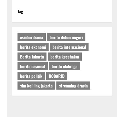
Tag
asiaboxdrama
berita dalam negeri
berita ekonomi
berita internasional
Berita Jakarta
berita kesehatan
berita nasional
berita olahraga
berita politik
NOBARID
sim keliling jakarta
streaming dracin