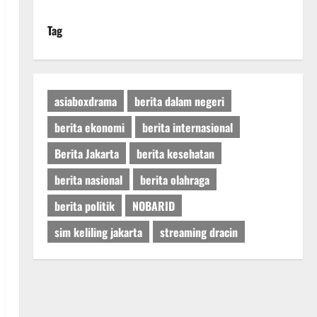
Tag
asiaboxdrama
berita dalam negeri
berita ekonomi
berita internasional
Berita Jakarta
berita kesehatan
berita nasional
berita olahraga
berita politik
NOBARID
sim keliling jakarta
streaming dracin