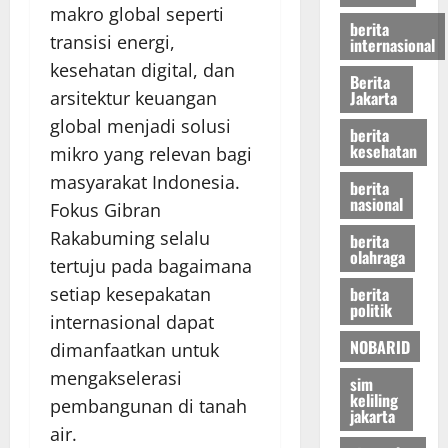
makro global seperti
berita
transisi energi,
internasional
kesehatan digital, dan
Berita
Jakarta
arsitektur keuangan
global menjadi solusi
berita
kesehatan
mikro yang relevan bagi
masyarakat Indonesia.
berita
nasional
Fokus Gibran
Rakabuming selalu
berita
olahraga
tertuju pada bagaimana
berita
setiap kesepakatan
politik
internasional dapat
NOBARID
dimanfaatkan untuk
mengakselerasi
sim
keliling
pembangunan di tanah
jakarta
air.