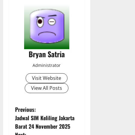
Bryan Satria
Administrator
Visit Website
View All Posts
P
Previous:
Jadwal SIM Keliling Jakarta
o
Barat 24 November 2025
Next: