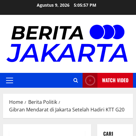
Skip
Agustus 9, 2026
5:05:58 PM
to
content
WATCH VIDEO
Primary
Menu
Home
Berita Politik
Gibran Mendarat di Jakarta Setelah Hadiri KTT G20
CARI