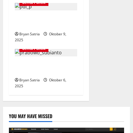
n
Berita Politik
PDI-P Tegas Tolak Kehadiran
Atlet Israel
Bryan Satria
Oktober 9,
2025
Berita Politik
Prabowo Kumpulkan Tokoh
Usai Bertemu Jokowi
Bryan Satria
Oktober 6,
2025
YOU MAY HAVE MISSED