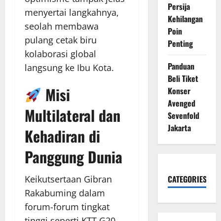
Persija
menyertai langkahnya,
Kehilangan
seolah membawa
Poin
pulang cetak biru
Penting
kolaborasi global
Panduan
langsung ke Ibu Kota.
Beli Tiket
Misi
Konser
Avenged
Multilateral dan
Sevenfold
Jakarta
Kehadiran di
Panggung Dunia
Keikutsertaan Gibran
CATEGORIES
Rakabuming dalam
forum-forum tingkat
tinggi seperti KTT G20