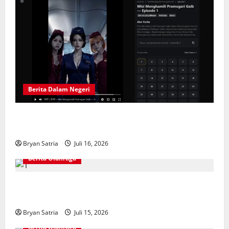
Berita Dalam Negeri
Solusi Hiburan Praktis: Drama China Sub Indo di
ASIABOXDRAMA
Bryan Satria
Juli 16, 2026
Berita Olahraga
NOBARID Hadirkan Live Streaming Argentina vs
Inggris Semifinal Piala Dunia 2026
Bryan Satria
Juli 15, 2026
Berita Olahraga