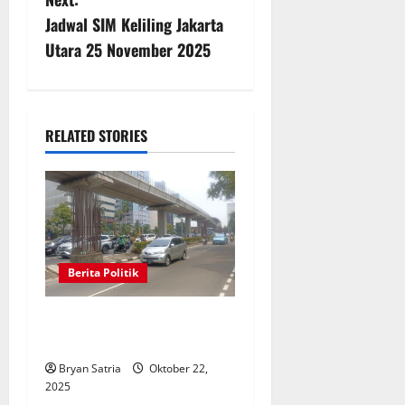
s
Jadwal SIM Keliling Jakarta
t
Utara 25 November 2025
n
a
RELATED STORIES
v
i
g
a
Berita Politik
t
Presiden Brazil di Jakarta,
i
Polisi Pastikan Arus Lancar
Bryan Satria
Oktober 22,
o
2025