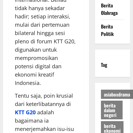
Berita
tidak hanya sekadar
Olahraga
hadir; setiap interaksi,
mulai dari pertemuan
Berita
bilateral hingga sesi
Politik
pleno di forum KTT G20,
digunakan untuk
mempromosikan
Tag
potensi digital dan
ekonomi kreatif
Indonesia.
asiaboxdrama
Tentu saja, poin krusial
dari keterlibatannya di
berita
dalam
KTT G20
adalah
negeri
bagaimana ia
berita
menerjemahkan isu-isu
ekonomi